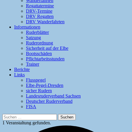
Wanderfahrten
Regattatermine
DRV-Termine
DRV Regatten
DRV Wanderfahrten
Informationen
Ruderblätter
Satzung
Ruderordnung
Sicherheit auf der Elbe
Bootsschäden
Pflichtarbeitsstunden
Trainer
Berichte
Links
Flusspegel
Elbe-Pegel-Dresden
sicher Rudern
Landesruderverband Sachsen
Deutscher Ruderverband
FISA
Suchen
nach:
1 Veranstaltung gefunden.