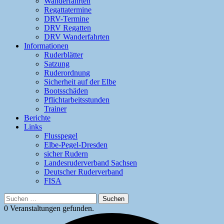
Wanderfahrten
Regattatermine
DRV-Termine
DRV Regatten
DRV Wanderfahrten
Informationen
Ruderblätter
Satzung
Ruderordnung
Sicherheit auf der Elbe
Bootsschäden
Pflichtarbeitsstunden
Trainer
Berichte
Links
Flusspegel
Elbe-Pegel-Dresden
sicher Rudern
Landesruderverband Sachsen
Deutscher Ruderverband
FISA
Suchen
nach:
0 Veranstaltungen gefunden.