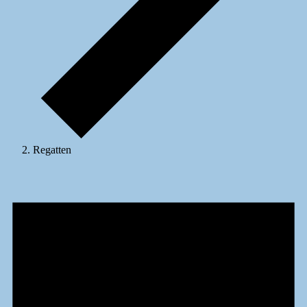
Regatten
Veranstaltungen
für
28.
August
2024