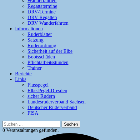
Wanderfahrten
Regattatermine
DRV-Termine
DRV Regatten
DRV Wanderfahrten
Informationen
Ruderblätter
Satzung
Ruderordnung
Sicherheit auf der Elbe
Bootsschäden
Pflichtarbeitsstunden
Trainer
Berichte
Links
Flusspegel
Elbe-Pegel-Dresden
sicher Rudern
Landesruderverband Sachsen
Deutscher Ruderverband
FISA
Suchen
nach:
0 Veranstaltungen gefunden.