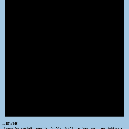
5.
Mai
2023
Hinweis
Keine Veranstaltungen für 5. Mai 2023 vorgesehen. Hier geht es zu