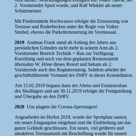
2. Vorsitzender Sport wurde, und Ralf Winkler als neuer
Schatzmeister.
Mit Fördermitteln Hochwasser erfolgte die Erneuerung von
Terrasse und Ruderbecken unter der Regie von Volker
Strobel, ebenso die Parketterneuerung im Vereinssaal.
2019
Andreas Frank stand ab Anfang des Jahres aus
persönlichen Gründen nicht mehr in seinem Amt als 2.
Vorsitzender Bereich Technik + Bau zur Verfügung.
Kurzfristig und noch vor dem geplanten Renteneintritt
übernahm W. Höne dieses Resort und bekam als 2.
Vorsitzende auch den Registereintrag. Seitdem arbeitet der
geschäftsführende Vorstand des DrRV in dieser Konstellation.
Am 15.02.2019 begann dann der Abriss und Ersatzneubau
des Skulllagers und am 30.11.2019 erfolgte die Fertigstellung
und Übergabe an den DrRV.
2020
Uns plagten die Corona-Sperrungen!
Angearbeitet im Herbst 2019, wurde der Sportplatz saniert,
ein neues Eingangstor eingebaut und die Einfriedung um das
ganze Gelände geschlossen. Ein neues, viel größeres und
attraktives Terrassenzelt mit Beschriftung wurde für unsere