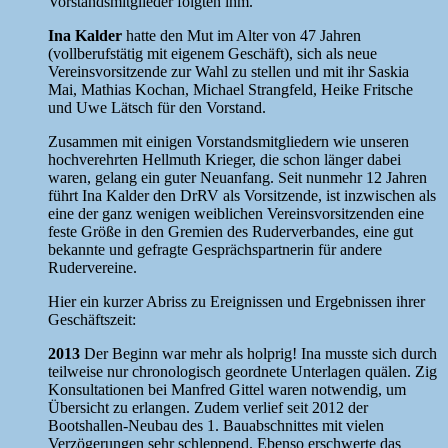
Vorstandsmitglieder folgten ihm.
Ina Kalder
hatte den Mut im Alter von 47 Jahren
(vollberufstätig mit eigenem Geschäft), sich als neue
Vereinsvorsitzende zur Wahl zu stellen und mit ihr Saskia
Mai, Mathias Kochan, Michael Strangfeld, Heike Fritsche
und Uwe Lätsch für den Vorstand.
Zusammen mit einigen Vorstandsmitgliedern wie unseren
hochverehrten Hellmuth Krieger, die schon länger dabei
waren, gelang ein guter Neuanfang. Seit nunmehr 12 Jahren
führt Ina Kalder den DrRV als Vorsitzende, ist inzwischen als
eine der ganz wenigen weiblichen Vereinsvorsitzenden eine
feste Größe in den Gremien des Ruderverbandes, eine gut
bekannte und gefragte Gesprächspartnerin für andere
Rudervereine.
Hier ein kurzer Abriss zu Ereignissen und Ergebnissen ihrer
Geschäftszeit:
2013
Der Beginn war mehr als holprig! Ina musste sich durch
teilweise nur chronologisch geordnete Unterlagen quälen. Zig
Konsultationen bei Manfred Gittel waren notwendig, um
Übersicht zu erlangen. Zudem verlief seit 2012 der
Bootshallen-Neubau des 1. Bauabschnittes mit vielen
Verzögerungen sehr schleppend. Ebenso erschwerte das