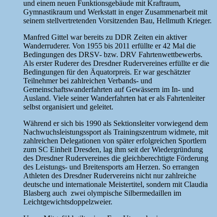
und einem neuen Funktionsgebäude mit Kraftraum,
Gymnastikraum und Werkstatt in enger Zusammenarbeit mit
seinem stellvertretenden Vorsitzenden Bau, Hellmuth Krieger.
Manfred Gittel war bereits zu DDR Zeiten ein aktiver
Wanderruderer. Von 1955 bis 2011 erfüllte er 42 Mal die
Bedingungen des DRSV- bzw. DRV Fahrtenwettbewerbs.
Als erster Ruderer des Dresdner Rudervereines erfüllte er die
Bedingungen für den Äquatorpreis. Er war geschätzter
Teilnehmer bei zahlreichen Verbands- und
Gemeinschaftswanderfahrten auf Gewässern im In- und
Ausland. Viele seiner Wanderfahrten hat er als Fahrtenleiter
selbst organisiert und geleitet.
Während er sich bis 1990 als Sektionsleiter vorwiegend dem
Nachwuchsleistungssport als Trainingszentrum widmete, mit
zahlreichen Delegationen von später erfolgreichen Sportlern
zum SC Einheit Dresden, lag ihm seit der Wiedergründung
des Dresdner Rudervereines die gleichberechtigte Förderung
des Leistungs- und Breitensports am Herzen. So errangen
Athleten des Dresdner Rudervereins nicht nur zahlreiche
deutsche und internationale Meistertitel, sondern mit Claudia
Blasberg auch zwei olympische Silbermedaillen im
Leichtgewichtsdoppelzweier.