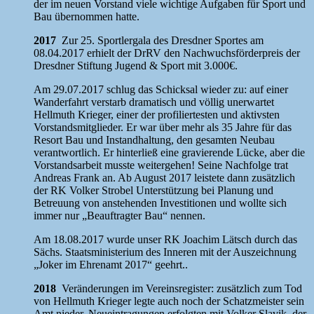
der im neuen Vorstand viele wichtige Aufgaben für Sport und
Bau übernommen hatte.
2017
Zur 25. Sportlergala des Dresdner Sportes am
08.04.2017 erhielt der DrRV den Nachwuchsförderpreis der
Dresdner Stiftung Jugend & Sport mit 3.000€.
Am 29.07.2017 schlug das Schicksal wieder zu: auf einer
Wanderfahrt verstarb dramatisch und völlig unerwartet
Hellmuth Krieger, einer der profiliertesten und aktivsten
Vorstandsmitglieder. Er war über mehr als 35 Jahre für das
Resort Bau und Instandhaltung, den gesamten Neubau
verantwortlich. Er hinterließ eine gravierende Lücke, aber die
Vorstandsarbeit musste weitergehen! Seine Nachfolge trat
Andreas Frank an. Ab August 2017 leistete dann zusätzlich
der RK Volker Strobel Unterstützung bei Planung und
Betreuung von anstehenden Investitionen und wollte sich
immer nur „Beauftragter Bau“ nennen.
Am 18.08.2017 wurde unser RK Joachim Lätsch durch das
Sächs. Staatsministerium des Inneren mit der Auszeichnung
„Joker im Ehrenamt 2017“ geehrt..
2018
Veränderungen im Vereinsregister: zusätzlich zum Tod
von Hellmuth Krieger legte auch noch der Schatzmeister sein
Amt nieder. Neueintragungen erfolgten mit Volker Slavik, der