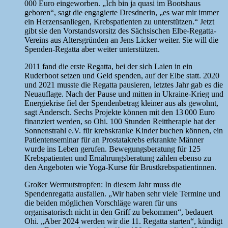
000 Euro eingeworben. „Ich bin ja quasi im Bootshaus
geboren“, sagt die engagierte Dresdnerin, „es war mir immer
ein Herzensanliegen, Krebspatienten zu unterstützen.“ Jetzt
gibt sie den Vorstandsvorsitz des Sächsischen Elbe-Regatta-
Vereins aus Altersgründen an Jens Licker weiter. Sie will die
Spenden-Regatta aber weiter unterstützen.
2011 fand die erste Regatta, bei der sich Laien in ein
Ruderboot setzen und Geld spenden, auf der Elbe statt. 2020
und 2021 musste die Regatta pausieren, letztes Jahr gab es die
Neuauflage. Nach der Pause und mitten in Ukraine-Krieg und
Energiekrise fiel der Spendenbetrag kleiner aus als gewohnt,
sagt Andersch. Sechs Projekte können mit den 13 000 Euro
finanziert werden, so Ohi. 100 Stunden Reittherapie hat der
Sonnenstrahl e.V. für krebskranke Kinder buchen können, ein
Patientenseminar für an Prostatakrebs erkrankte Männer
wurde ins Leben gerufen. Bewegungsberatung für 125
Krebspatienten und Ernährungsberatung zählen ebenso zu
den Angeboten wie Yoga-Kurse für Brustkrebspatientinnen.
Großer Wermutstropfen: In diesem Jahr muss die
Spendenregatta ausfallen. „Wir haben sehr viele Termine und
die beiden möglichen Vorschläge waren für uns
organisatorisch nicht in den Griff zu bekommen“, bedauert
Ohi. „Aber 2024 werden wir die 11. Regatta starten“, kündigt