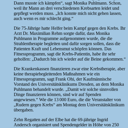
Dann musste ich kämpfen“, sagt Monika Puhlmann. Schon,
weil ihr Mann an drei verschiedenen Krebsarten leidet und
gepflegt werden muss. „Ich konnte mich nicht gehen lassen,
auch wenn es mir schlecht ging.“
Die 75-Jährige hatte Helfer beim Kampf gegen den Krebs. Ihr
Arzt Dr. Maximilian Rehm sorgte dafür, dass Monika
Puhlmann in Programme aufgenommen wurde, die die
Strahlentherapie begleiten und dafür sorgen sollen, dass die
Patienten Kraft und Lebensmut schöpfen können. Das
Fitnessprogramm, sagt die Krebs-Patientin, habe ihr sehr
geholfen: „Dadurch bin ich wieder auf die Beine gekommen.“
Die Krankenkassen finanzieren zwar eine Krebstherapie, aber
keine therapiebegleitenden Maßnahmen wie ein
Fitnessprogramm, sagt Frank Ohi, der Kaufmännische
Vorstand des Universitätsklinikums Dresden, an dem Monika
Puhlmann behandelt wurde. „Damit wir solche sinnvollen
Dinge finanzieren können, sind wir auf Spenden
angewiesen.“ Wie die 13 000 Euro, die die Veranstalter von
„Rudern gegen Krebs“ am Montag dem Universitätsklinikum
übergaben.
Zehn Regatten auf der Elbe hat die 69-jährige Ingrid
Andersch organisiert und Spendengelder in Höhe von 250