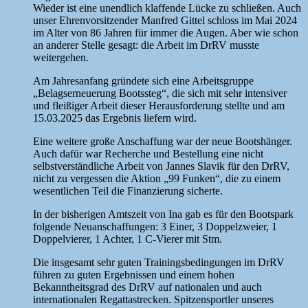
Wieder ist eine unendlich klaffende Lücke zu schließen. Auch
unser Ehrenvorsitzender Manfred Gittel schloss im Mai 2024
im Alter von 86 Jahren für immer die Augen. Aber wie schon
an anderer Stelle gesagt: die Arbeit im DrRV musste
weitergehen.
Am Jahresanfang gründete sich eine Arbeitsgruppe
„Belagserneuerung Bootssteg“, die sich mit sehr intensiver
und fleißiger Arbeit dieser Herausforderung stellte und am
15.03.2025 das Ergebnis liefern wird.
Eine weitere große Anschaffung war der neue Bootshänger.
Auch dafür war Recherche und Bestellung eine nicht
selbstverständliche Arbeit von Jannes Slavik für den DrRV,
nicht zu vergessen die Aktion „99 Funken“, die zu einem
wesentlichen Teil die Finanzierung sicherte.
In der bisherigen Amtszeit von Ina gab es für den Bootspark
folgende Neuanschaffungen: 3 Einer, 3 Doppelzweier, 1
Doppelvierer, 1 Achter, 1 C-Vierer mit Stm.
Die insgesamt sehr guten Trainingsbedingungen im DrRV
führen zu guten Ergebnissen und einem hohen
Bekanntheitsgrad des DrRV auf nationalen und auch
internationalen Regattastrecken. Spitzensportler unseres