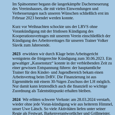
Im Spätsommer begann die langerkämpfte Dacherneuerung
des Vereinshauses, die mit vielen Einwendungen und
Verbesserungen nach unseren Wünschen schließlich erst im
Februar 2023 beendet werden konnte.
Kurz vor Weihnachten schockte uns der LRVS ohne
Vorankündigung mit der fristlosen Kündigung des
Kooperationsvertrages mit unserem Verein einschließlich der
Kündigung des Arbeitsvertrages für unseren Trainer Volker
Slavik zum Jahresende.
2023
erwirkten wir durch Klage beim Arbeitsgericht
wenigstens die fristgerechte Kündigung zum 30.06.2023. Ein
gewaltiger „Kassensturz“ konnte in der verbleibenden Zeit zu
einer gewissen Entspannung führen: der hauptamtliche
Trainer für den Kinder- und Jugendbereich bekam einen
Arbeitsvertrag beim DrRV. Die Finanzierung ist aus
Eigenmitteln mit einem 30-%igen Zuschuss der LH möglich.
Nur damit kann letztendlich auch die finanziell so wichtige
Zuordnung als Talentstützpunkt erhalten bleiben.
2024
Wir erlitten schwere Verluste: am 28.03.2024 verstarb,
wieder ohne jede Voran-kündigung wie aus heiterem Himmel,
unser Uwe Lätsch. So viele Aktivitäten liefen unter seiner
Regie als Festwart, Barkenverantwortlicher und Grillmeister.