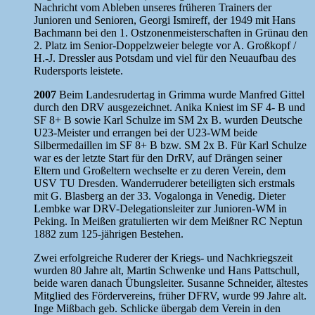
Nachricht vom Ableben unseres früheren Trainers der
Junioren und Senioren, Georgi Ismireff, der 1949 mit Hans
Bachmann bei den 1. Ostzonenmeisterschaften in Grünau den
2. Platz im Senior-Doppelzweier belegte vor A. Großkopf /
H.-J. Dressler aus Potsdam und viel für den Neuaufbau des
Rudersports leistete.
2007
Beim Landesrudertag in Grimma wurde Manfred Gittel
durch den DRV ausgezeichnet. Anika Kniest im SF 4- B und
SF 8+ B sowie Karl Schulze im SM 2x B. wurden Deutsche
U23-Meister und errangen bei der U23-WM beide
Silbermedaillen im SF 8+ B bzw. SM 2x B. Für Karl Schulze
war es der letzte Start für den DrRV, auf Drängen seiner
Eltern und Großeltern wechselte er zu deren Verein, dem
USV TU Dresden. Wanderruderer beteiligten sich erstmals
mit G. Blasberg an der 33. Vogalonga in Venedig. Dieter
Lembke war DRV-Delegationsleiter zur Junioren-WM in
Peking. In Meißen gratulierten wir dem Meißner RC Neptun
1882 zum 125-jährigen Bestehen.
Zwei erfolgreiche Ruderer der Kriegs- und Nachkriegszeit
wurden 80 Jahre alt, Martin Schwenke und Hans Pattschull,
beide waren danach Übungsleiter. Susanne Schneider, ältestes
Mitglied des Fördervereins, früher DFRV, wurde 99 Jahre alt.
Inge Mißbach geb. Schlicke übergab dem Verein in den