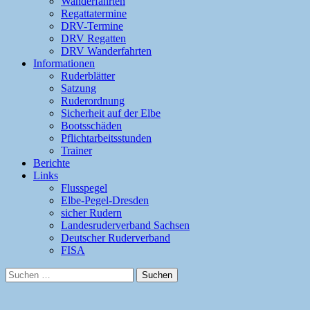
Wanderfahrten
Regattatermine
DRV-Termine
DRV Regatten
DRV Wanderfahrten
Informationen
Ruderblätter
Satzung
Ruderordnung
Sicherheit auf der Elbe
Bootsschäden
Pflichtarbeitsstunden
Trainer
Berichte
Links
Flusspegel
Elbe-Pegel-Dresden
sicher Rudern
Landesruderverband Sachsen
Deutscher Ruderverband
FISA
Suchen
nach: