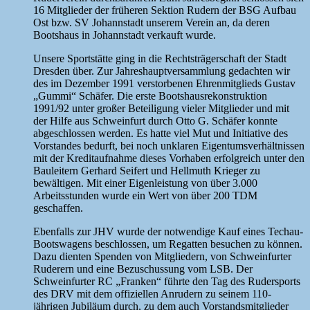
16 Mitglieder der früheren Sektion Rudern der BSG Aufbau
Ost bzw. SV Johannstadt unserem Verein an, da deren
Bootshaus in Johannstadt verkauft wurde.
Unsere Sportstätte ging in die Rechtsträgerschaft der Stadt
Dresden über. Zur Jahreshauptversammlung gedachten wir
des im Dezember 1991 verstorbenen Ehrenmitglieds Gustav
„Gummi“ Schäfer. Die erste Bootshausrekonstruktion
1991/92 unter großer Beteiligung vieler Mitglieder und mit
der Hilfe aus Schweinfurt durch Otto G. Schäfer konnte
abgeschlossen werden. Es hatte viel Mut und Initiative des
Vorstandes bedurft, bei noch unklaren Eigentumsverhältnissen
mit der Kreditaufnahme dieses Vorhaben erfolgreich unter den
Bauleitern Gerhard Seifert und Hellmuth Krieger zu
bewältigen. Mit einer Eigenleistung von über 3.000
Arbeitsstunden wurde ein Wert von über 200 TDM
geschaffen.
Ebenfalls zur JHV wurde der notwendige Kauf eines Techau-
Bootswagens beschlossen, um Regatten besuchen zu können.
Dazu dienten Spenden von Mitgliedern, von Schweinfurter
Ruderern und eine Bezuschussung vom LSB. Der
Schweinfurter RC „Franken“ führte den Tag des Rudersports
des DRV mit dem offiziellen Anrudern zu seinem 110-
jährigen Jubiläum durch, zu dem auch Vorstandsmitglieder