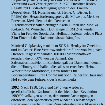
Vierer und zwei Zweier getauft. Zur 78. Dresdner Ruder-
Regatta mit CSSR-Beteiligung gewann der Frauen-
Doppelvierer (M. Rosenkranz, G. Heine, C. Bieger, H.
Pfeifer) den Herausforderungspreis, die Möwe aus Meißner
Porzellan. Medaillen bei den Deutschen
Jugendmeisterschaften errangen Karin Ullrich und Monika
Kokisch; M. Wünsche / H.-J. Kluge im JM 2- A wurden
Vierte im Feld der Sportclubs. Hellmuth Krieger belegte Platz
2 im Einer bei den Nachwuchsbestenkämpfen.
Manfred Gelpke siegte mit dem SCE in Henley im Zweier o.
und im Achter. Eine Vereinswanderfahrt führte von Prag nach
Dresden. Insgesamt wurden 100.000 Mannschafts-km
gerudert, davon 60% von der Jugend. Zur
Saisonabschlussfeier im Elbehotel galt der Dank auch denen,
die im Hintergrund halfen, dies alles zu erreichen, Heinz
Weser für die Motorboote, Herrn Jordens für
Bootsreparaturen, Frau Conrad mit Sohn Rainer für Haus und
Hof sowie dem Fuhrpark des Sachsenwerks.
1992
Nach 1918, 1933 und 1945 war wieder ein
gesellschaftlicher Umbruch mit der friedlichen Revolution
1989/90 vollzogen worden, der enorme Anstrengungen
erforderte, den Sportbetrieb jetzt wieder als selbständigen
Ruderverein durchzuführen. Zum Jahresbeginn schlossen sich