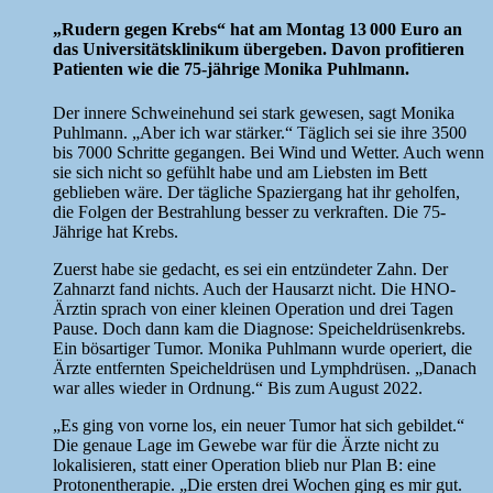
„Rudern gegen Krebs“ hat am Montag 13 000 Euro an
das Universitätsklinikum übergeben. Davon profitieren
Patienten wie die 75-jährige Monika Puhlmann.
Der innere Schweinehund sei stark gewesen, sagt Monika
Puhlmann. „Aber ich war stärker.“ Täglich sei sie ihre 3500
bis 7000 Schritte gegangen. Bei Wind und Wetter. Auch wenn
sie sich nicht so gefühlt habe und am Liebsten im Bett
geblieben wäre. Der tägliche Spaziergang hat ihr geholfen,
die Folgen der Bestrahlung besser zu verkraften. Die 75-
Jährige hat Krebs.
Zuerst habe sie gedacht, es sei ein entzündeter Zahn. Der
Zahnarzt fand nichts. Auch der Hausarzt nicht. Die HNO-
Ärztin sprach von einer kleinen Operation und drei Tagen
Pause. Doch dann kam die Diagnose: Speicheldrüsenkrebs.
Ein bösartiger Tumor. Monika Puhlmann wurde operiert, die
Ärzte entfernten Speicheldrüsen und Lymphdrüsen. „Danach
war alles wieder in Ordnung.“ Bis zum August 2022.
„Es ging von vorne los, ein neuer Tumor hat sich gebildet.“
Die genaue Lage im Gewebe war für die Ärzte nicht zu
lokalisieren, statt einer Operation blieb nur Plan B: eine
Protonentherapie. „Die ersten drei Wochen ging es mir gut.