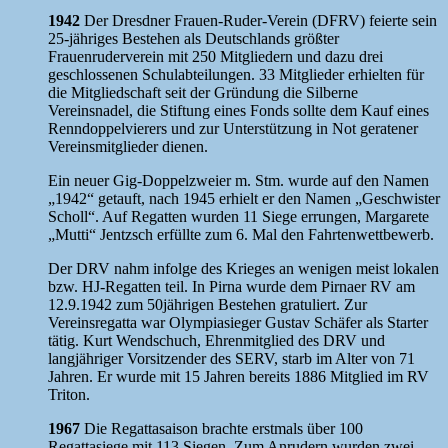
1942
Der Dresdner Frauen-Ruder-Verein (DFRV) feierte sein
25-jähriges Bestehen als Deutschlands größter
Frauenruderverein mit 250 Mitgliedern und dazu drei
geschlossenen Schulabteilungen. 33 Mitglieder erhielten für
die Mitgliedschaft seit der Gründung die Silberne
Vereinsnadel, die Stiftung eines Fonds sollte dem Kauf eines
Renndoppelvierers und zur Unterstützung in Not geratener
Vereinsmitglieder dienen.
Ein neuer Gig-Doppelzweier m. Stm. wurde auf den Namen
„1942“ getauft, nach 1945 erhielt er den Namen „Geschwister
Scholl“. Auf Regatten wurden 11 Siege errungen, Margarete
„Mutti“ Jentzsch erfüllte zum 6. Mal den Fahrtenwettbewerb.
Der DRV nahm infolge des Krieges an wenigen meist lokalen
bzw. HJ-Regatten teil. In Pirna wurde dem Pirnaer RV am
12.9.1942 zum 50jährigen Bestehen gratuliert. Zur
Vereinsregatta war Olympiasieger Gustav Schäfer als Starter
tätig. Kurt Wendschuch, Ehrenmitglied des DRV und
langjähriger Vorsitzender des SERV, starb im Alter von 71
Jahren. Er wurde mit 15 Jahren bereits 1886 Mitglied im RV
Triton.
1967
Die Regattasaison brachte erstmals über 100
Regattasiege mit 113 Siegen. Zum Anrudern wurden zwei