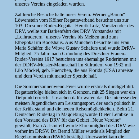
unseres Vereins eingeladen wurden.
Zahlreiche Besuche hatte unser Verein. Werner „Bambi“
Löwenstein vom Kölner Regattaverband besuchte uns zur
103. Dresdner Ruder-Regatta. Henrik Lotz, Vorsitzender des
DRV, weilte zur Barkenfahrt des DRV-Vorstandes mit
„Leihruderern“ unseres Vereins bis Meißen und zum
Elbepokal im Bootshaus. Aus München besuchte uns Frau
Maria Schäfer, die Witwe Gustav Schäfers und wurde DrRV-
Mitglied. 75 Jahre nach Gründung des Dresdner Frauen-
Ruder-Vereins 1917 besuchten uns ehemalige Ruderinnen mit
der DDRV-Meister-Mannschaft im Stilrudern von 1932 mit
Lilo Möckel, geb. Haenchen, die aus Florida (USA) anreiste
und dem Verein mit mancher Spende half.
Die Sommersonnenwend-Feier wurde erstmals durchgeführt.
Regattaerfolge hielten sich in Grenzen, mit 25 Siegen war ein
Tiefpunkt erreicht. Ursachen dafür waren das Desinteresse der
meisten Jugendlichen am Leistungssport, der auch politisch in
der Kritik stand und die neuen Reisemöglichkeiten. Beim 21.
Deutschen Rudertag in Magdeburg wurde Dieter Lembke in
den Vorstand des DRV für das Gebiet „Neue Vereine“
gewählt, Frau A. Ismireff wurde Ehrenmitglied des DRV wie
vorher im DRSV. Dr. Bernd Müller wurde als Mitglied der
Regelkommission (RWR) bestätigt. Unerwartet kam die