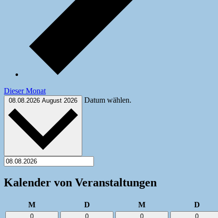
Dieser Monat
Datum wählen.
08.08.2026
August 2026
Kalender von Veranstaltungen
Montag
Dienstag
Mittwoch
Donn
M
D
M
D
0
0
0
0