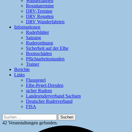
Wanderfahrten
Regattatermine
DRV-Termine
DRV Regatten
DRV Wanderfahrten
Informationen
Ruderblätter
Satzung
Ruderordnung
Sicherheit auf der Elbe
Bootsschäden
Pflichtarbeitsstunden
Trainer
Berichte
Links
Flusspegel
Elbe-Pegel-Dresden
sicher Rudern
Landesruderverband Sachsen
Deutscher Ruderverband
FISA
Suchen
nach:
42 Veranstaltungen gefunden.