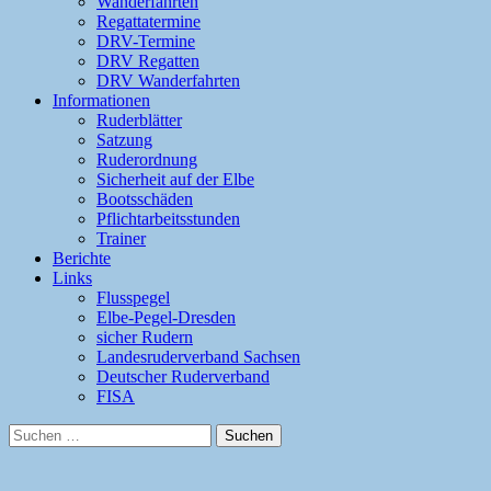
Wanderfahrten
Regattatermine
DRV-Termine
DRV Regatten
DRV Wanderfahrten
Informationen
Ruderblätter
Satzung
Ruderordnung
Sicherheit auf der Elbe
Bootsschäden
Pflichtarbeitsstunden
Trainer
Berichte
Links
Flusspegel
Elbe-Pegel-Dresden
sicher Rudern
Landesruderverband Sachsen
Deutscher Ruderverband
FISA
Suchen
nach: