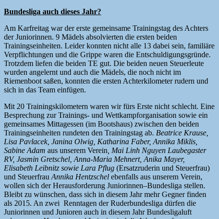
Bundesliga auch dieses Jahr?
Am Karfreitag war der erste gemeinsame Trainingstag des Achters
der Juniorinnen. 9 Mädels absolvierten die ersten beiden
Trainingseinheiten. Leider konnten nicht alle 13 dabei sein, familiäre
Verpflichtungen und die Grippe waren die Entschuldigungsgründe.
Trotzdem liefen die beiden TE gut. Die beiden neuen Steuerleute
wurden angelernt und auch die Mädels, die noch nicht im
Riemenboot saßen, konnten die ersten Achterkilometer rudern und
sich in das Team einfügen.
Mit 20 Trainingskilometern waren wir fürs Erste nicht schlecht. Eine
Besprechung zur Trainings- und Wettkampforganisation sowie ein
gemeinsames Mittagessen (im Bootshaus) zwischen den beiden
Trainingseinheiten rundeten den Trainingstag ab.
Beatrice Krause,
Lisa Pavlacek, Janina Olwig, Katharina Faber, Annika Miklis,
Sabine Adam
aus unserem Verein
, Mai Linh Nguyen Laubegaster
RV, Jasmin Gretschel, Anna-Maria Mehnert, Anika Mayer,
Elisabeth Leibnitz sowie Lara Pflug
(Ersatzruderin und Steuerfrau)
und Steuerfrau
Annika Hentzschel
ebenfalls aus unserem Verein,
wollen sich der Herausforderung Juniorinnen–Bundesliga stellen.
Bleibt zu wünschen, dass sich in diesem Jahr mehr Gegner finden
als 2015. An zwei Renntagen der Ruderbundesliga dürfen die
Juniorinnen und Junioren auch in diesem Jahr Bundesligaluft