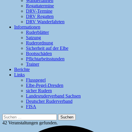
Wanderfahrten
Regattatermine
DRV-Termine
DRV Regatten
DRV Wanderfahrten
Informationen
Ruderblätter
Satzung
Ruderordnung
Sicherheit auf der Elbe
Bootsschäden
Pflichtarbeitsstunden
Trainer
Berichte
Links
Flusspegel
Elbe-Pegel-Dresden
sicher Rudern
Landesruderverband Sachsen
Deutscher Ruderverband
FISA
Suchen
nach:
42 Veranstaltungen gefunden.