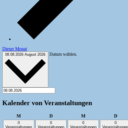
Dieser Monat
Datum wählen.
08.08.2026
August 2026
Kalender von Veranstaltungen
Montag
Dienstag
Mittwoch
Donn
M
D
M
D
0
0
0
0
Veranstaltungen
Veranstaltungen
Veranstaltungen
Veranstaltunge