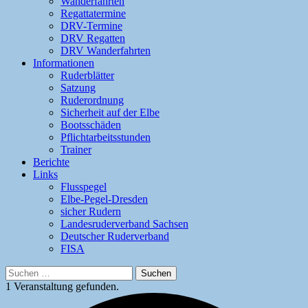
Wanderfahrten
Regattatermine
DRV-Termine
DRV Regatten
DRV Wanderfahrten
Informationen
Ruderblätter
Satzung
Ruderordnung
Sicherheit auf der Elbe
Bootsschäden
Pflichtarbeitsstunden
Trainer
Berichte
Links
Flusspegel
Elbe-Pegel-Dresden
sicher Rudern
Landesruderverband Sachsen
Deutscher Ruderverband
FISA
Suchen
nach:
1 Veranstaltung gefunden.