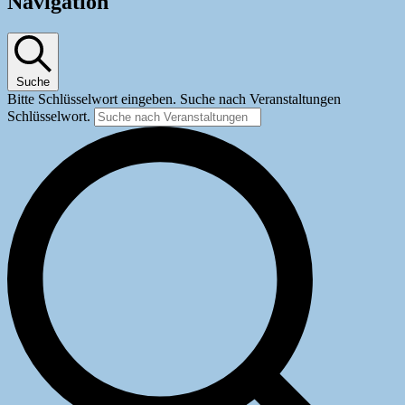
für
Navigation
9.
Juli
2026
Suche
Bitte Schlüsselwort eingeben. Suche nach Veranstaltungen
Schlüsselwort.