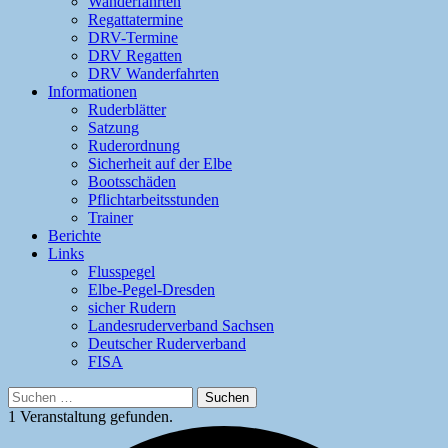
Wanderfahrten
Regattatermine
DRV-Termine
DRV Regatten
DRV Wanderfahrten
Informationen
Ruderblätter
Satzung
Ruderordnung
Sicherheit auf der Elbe
Bootsschäden
Pflichtarbeitsstunden
Trainer
Berichte
Links
Flusspegel
Elbe-Pegel-Dresden
sicher Rudern
Landesruderverband Sachsen
Deutscher Ruderverband
FISA
Suchen
nach:
1 Veranstaltung gefunden.