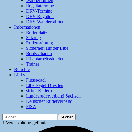
Wanderfahrten
Regattatermine
DRV-Termine
DRV Regatten
DRV Wanderfahrten
Informationen
Ruderblätter
Satzung
Ruderordnung
Sicherheit auf der Elbe
Bootsschäden
Pflichtarbeitsstunden
Trainer
Berichte
Links
Flusspegel
Elbe-Pegel-Dresden
sicher Rudern
Landesruderverband Sachsen
Deutscher Ruderverband
FISA
Suchen
nach:
1 Veranstaltung gefunden.