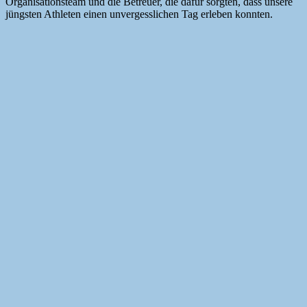
Organisationsteam und die Betreuer, die dafür sorgten, dass unsere
jüngsten Athleten einen unvergesslichen Tag erleben konnten.