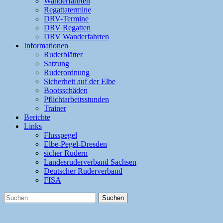
Wanderfahrten
Regattatermine
DRV-Termine
DRV Regatten
DRV Wanderfahrten
Informationen
Ruderblätter
Satzung
Ruderordnung
Sicherheit auf der Elbe
Bootsschäden
Pflichtarbeitsstunden
Trainer
Berichte
Links
Flusspegel
Elbe-Pegel-Dresden
sicher Rudern
Landesruderverband Sachsen
Deutscher Ruderverband
FISA
Suchen
nach: