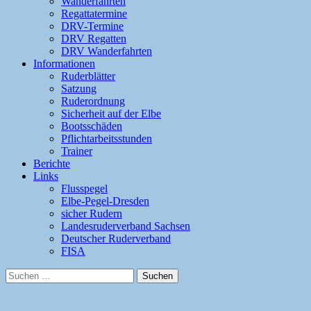
Wanderfahrten
Regattatermine
DRV-Termine
DRV Regatten
DRV Wanderfahrten
Informationen
Ruderblätter
Satzung
Ruderordnung
Sicherheit auf der Elbe
Bootsschäden
Pflichtarbeitsstunden
Trainer
Berichte
Links
Flusspegel
Elbe-Pegel-Dresden
sicher Rudern
Landesruderverband Sachsen
Deutscher Ruderverband
FISA
Suchen
nach: