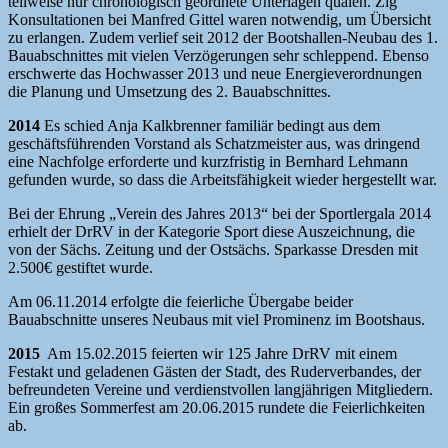
teilweise nur chronologisch geordnete Unterlagen quälen. Zig
Konsultationen bei Manfred Gittel waren notwendig, um Übersicht
zu erlangen. Zudem verlief seit 2012 der Bootshallen-Neubau des 1.
Bauabschnittes mit vielen Verzögerungen sehr schleppend. Ebenso
erschwerte das Hochwasser 2013 und neue Energieverordnungen
die Planung und Umsetzung des 2. Bauabschnittes.
2014
Es schied Anja Kalkbrenner familiär bedingt aus dem
geschäftsführenden Vorstand als Schatzmeister aus, was dringend
eine Nachfolge erforderte und kurzfristig in Bernhard Lehmann
gefunden wurde, so dass die Arbeitsfähigkeit wieder hergestellt war.
Bei der Ehrung „Verein des Jahres 2013“ bei der Sportlergala 2014
erhielt der DrRV in der Kategorie Sport diese Auszeichnung, die
von der Sächs. Zeitung und der Ostsächs. Sparkasse Dresden mit
2.500€ gestiftet wurde.
Am 06.11.2014 erfolgte die feierliche Übergabe beider
Bauabschnitte unseres Neubaus mit viel Prominenz im Bootshaus.
2015
Am 15.02.2015 feierten wir 125 Jahre DrRV mit einem
Festakt und geladenen Gästen der Stadt, des Ruderverbandes, der
befreundeten Vereine und verdienstvollen langjährigen Mitgliedern.
Ein großes Sommerfest am 20.06.2015 rundete die Feierlichkeiten
ab.