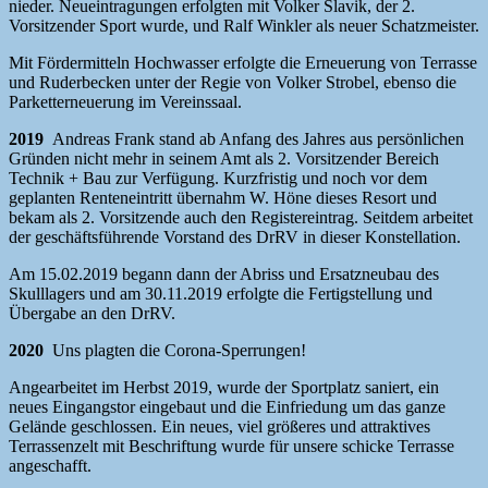
nieder. Neueintragungen erfolgten mit Volker Slavik, der 2.
Vorsitzender Sport wurde, und Ralf Winkler als neuer Schatzmeister.
Mit Fördermitteln Hochwasser erfolgte die Erneuerung von Terrasse
und Ruderbecken unter der Regie von Volker Strobel, ebenso die
Parketterneuerung im Vereinssaal.
2019
Andreas Frank stand ab Anfang des Jahres aus persönlichen
Gründen nicht mehr in seinem Amt als 2. Vorsitzender Bereich
Technik + Bau zur Verfügung. Kurzfristig und noch vor dem
geplanten Renteneintritt übernahm W. Höne dieses Resort und
bekam als 2. Vorsitzende auch den Registereintrag. Seitdem arbeitet
der geschäftsführende Vorstand des DrRV in dieser Konstellation.
Am 15.02.2019 begann dann der Abriss und Ersatzneubau des
Skulllagers und am 30.11.2019 erfolgte die Fertigstellung und
Übergabe an den DrRV.
2020
Uns plagten die Corona-Sperrungen!
Angearbeitet im Herbst 2019, wurde der Sportplatz saniert, ein
neues Eingangstor eingebaut und die Einfriedung um das ganze
Gelände geschlossen. Ein neues, viel größeres und attraktives
Terrassenzelt mit Beschriftung wurde für unsere schicke Terrasse
angeschafft.