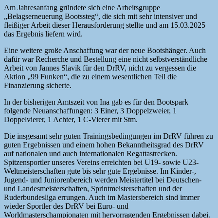
Am Jahresanfang gründete sich eine Arbeitsgruppe
„Belagserneuerung Bootssteg“, die sich mit sehr intensiver und
fleißiger Arbeit dieser Herausforderung stellte und am 15.03.2025
das Ergebnis liefern wird.
Eine weitere große Anschaffung war der neue Bootshänger. Auch
dafür war Recherche und Bestellung eine nicht selbstverständliche
Arbeit von Jannes Slavik für den DrRV, nicht zu vergessen die
Aktion „99 Funken“, die zu einem wesentlichen Teil die
Finanzierung sicherte.
In der bisherigen Amtszeit von Ina gab es für den Bootspark
folgende Neuanschaffungen: 3 Einer, 3 Doppelzweier, 1
Doppelvierer, 1 Achter, 1 C-Vierer mit Stm.
Die insgesamt sehr guten Trainingsbedingungen im DrRV führen zu
guten Ergebnissen und einem hohen Bekanntheitsgrad des DrRV
auf nationalen und auch internationalen Regattastrecken.
Spitzensportler unseres Vereins erreichten bei U19- sowie U23-
Weltmeisterschaften gute bis sehr gute Ergebnisse. Im Kinder-,
Jugend- und Juniorenbereich werden Meistertitel bei Deutschen-
und Landesmeisterschaften, Sprintmeisterschaften und der
Ruderbundesliga errungen. Auch im Mastersbereich sind immer
wieder Sportler des DrRV bei Euro- und
Worldmasterschampionaten mit hervorragenden Ergebnissen dabei.