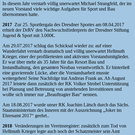
In diesem Jahr verstarb völlig unerwartet Michael Strangfeld, der im
neuen Vorstand viele wichtige Aufgaben für Sport und Bau
übernommen hatte.
2017
Zur 25. Sportlergala des Dresdner Sportes am 08.04.2017
erhielt der DrRV den Nachwuchsförderpreis der Dresdner Stiftung
Jugend & Sport mit 3.000€.
Am 29.07.2017 schlug das Schicksal wieder zu: auf einer
Wanderfahrt verstarb dramatisch und völlig unerwartet Hellmuth
Krieger, einer der profiliertesten und aktivsten Vorstandsmitglieder.
Er war über mehr als 35 Jahre für das Resort Bau und
Instandhaltung, den gesamten Neubau verantwortlich. Er hinterließ
eine gravierende Lücke, aber die Vorstandsarbeit musste
weitergehen! Seine Nachfolge trat Andreas Frank an. Ab August
2017 leistete dann zusätzlich der RK Volker Strobel Unterstützung
bei Planung und Betreuung von anstehenden Investitionen und
wollte sich immer nur „Beauftragter Bau“ nennen.
Am 18.08.2017 wurde unser RK Joachim Lätsch durch das Sächs.
Staatsministerium des Inneren mit der Auszeichnung „Joker im
Ehrenamt 2017“ geehrt..
2018
Veränderungen im Vereinsregister: zusätzlich zum Tod von
Hellmuth Krieger legte auch noch der Schatzmeister sein Amt