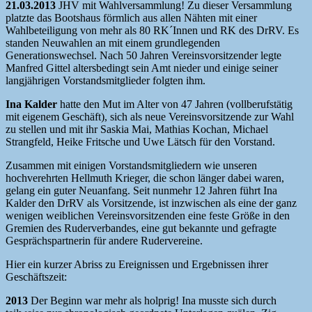
21.03.2013
JHV mit Wahlversammlung! Zu dieser Versammlung
platzte das Bootshaus förmlich aus allen Nähten mit einer
Wahlbeteiligung von mehr als 80 RK´Innen und RK des DrRV. Es
standen Neuwahlen an mit einem grundlegenden
Generationswechsel. Nach 50 Jahren Vereinsvorsitzender legte
Manfred Gittel altersbedingt sein Amt nieder und einige seiner
langjährigen Vorstandsmitglieder folgten ihm.
Ina Kalder
hatte den Mut im Alter von 47 Jahren (vollberufstätig
mit eigenem Geschäft), sich als neue Vereinsvorsitzende zur Wahl
zu stellen und mit ihr Saskia Mai, Mathias Kochan, Michael
Strangfeld, Heike Fritsche und Uwe Lätsch für den Vorstand.
Zusammen mit einigen Vorstandsmitgliedern wie unseren
hochverehrten Hellmuth Krieger, die schon länger dabei waren,
gelang ein guter Neuanfang. Seit nunmehr 12 Jahren führt Ina
Kalder den DrRV als Vorsitzende, ist inzwischen als eine der ganz
wenigen weiblichen Vereinsvorsitzenden eine feste Größe in den
Gremien des Ruderverbandes, eine gut bekannte und gefragte
Gesprächspartnerin für andere Rudervereine.
Hier ein kurzer Abriss zu Ereignissen und Ergebnissen ihrer
Geschäftszeit:
2013
Der Beginn war mehr als holprig! Ina musste sich durch