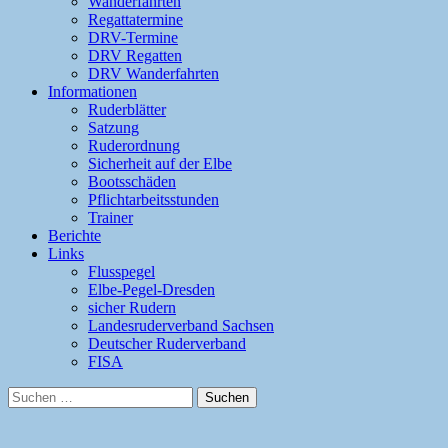
Wanderfahrten
Regattatermine
DRV-Termine
DRV Regatten
DRV Wanderfahrten
Informationen
Ruderblätter
Satzung
Ruderordnung
Sicherheit auf der Elbe
Bootsschäden
Pflichtarbeitsstunden
Trainer
Berichte
Links
Flusspegel
Elbe-Pegel-Dresden
sicher Rudern
Landesruderverband Sachsen
Deutscher Ruderverband
FISA
Suchen
nach: