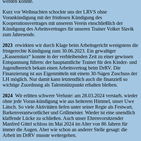
werden konnte.
Kurz vor Weihnachten schockte uns der LRVS ohne
Vorankündigung mit der fristlosen Kündigung des
Kooperationsvertrages mit unserem Verein einschließlich der
Kündigung des Arbeitsvertrages für unseren Trainer Volker Slavik
zum Jahresende.
2023
erwirkten wir durch Klage beim Arbeitsgericht wenigstens die
fristgerechte Kündigung zum 30.06.2023. Ein gewaltiger
„Kassensturz“ konnte in der verbleibenden Zeit zu einer gewissen
Entspannung führen: der hauptamtliche Trainer für den Kinder- und
Jugendbereich bekam einen Arbeitsvertrag beim DrRV. Die
Finanzierung ist aus Eigenmitteln mit einem 30-%igen Zuschuss der
LH möglich. Nur damit kann letztendlich auch die finanziell so
wichtige Zuordnung als Talentstützpunkt erhalten bleiben.
2024
Wir erlitten schwere Verluste: am 28.03.2024 verstarb, wieder
ohne jede Voran-kündigung wie aus heiterem Himmel, unser Uwe
Lätsch. So viele Aktivitäten liefen unter seiner Regie als Festwart,
Barkenverantwortlicher und Grillmeister. Wieder ist eine unendlich
klaffende Lücke zu schließen. Auch unser Ehrenvorsitzender
Manfred Gittel schloss im Mai 2024 im Alter von 86 Jahren für
immer die Augen. Aber wie schon an anderer Stelle gesagt: die
Arbeit im DrRV musste weitergehen.