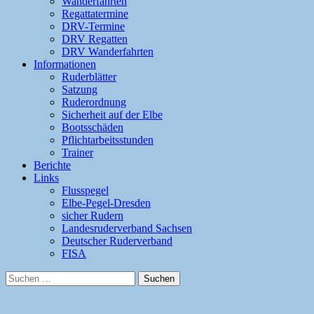
Wanderfahrten
Regattatermine
DRV-Termine
DRV Regatten
DRV Wanderfahrten
Informationen
Ruderblätter
Satzung
Ruderordnung
Sicherheit auf der Elbe
Bootsschäden
Pflichtarbeitsstunden
Trainer
Berichte
Links
Flusspegel
Elbe-Pegel-Dresden
sicher Rudern
Landesruderverband Sachsen
Deutscher Ruderverband
FISA
Suchen
nach: