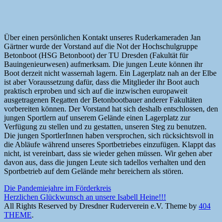
Über einen persönlichen Kontakt unseres Ruderkameraden Jan
Gärtner wurde der Vorstand auf die Not der Hochschulgruppe
Betonboot (HSG Betonboot) der TU Dresden (Fakultät für
Bauingenieurwesen) aufmerksam. Die jungen Leute können ihr
Boot derzeit nicht wassernah lagern. Ein Lagerplatz nah an der Elbe
ist aber Voraussetzung dafür, dass die Mitglieder ihr Boot auch
praktisch erproben und sich auf die inzwischen europaweit
ausgetragenen Regatten der Betonbootbauer anderer Fakultäten
vorbereiten können. Der Vorstand hat sich deshalb entschlossen, den
jungen Sportlern auf unserem Gelände einen Lagerplatz zur
Verfügung zu stellen und zu gestatten, unseren Steg zu benutzen.
Die jungen SportlerInnen haben versprochen, sich rücksichtsvoll in
die Abläufe während unseres Sportbetriebes einzufügen. Klappt das
nicht, ist vereinbart, dass sie wieder gehen müssen. Wir gehen aber
davon aus, dass die jungen Leute sich tadellos verhalten und den
Sportbetrieb auf dem Gelände mehr bereichern als stören.
Beitragsnavigation
Die Pandemiejahre im Förderkreis
Herzlichen Glückwunsch an unsere Isabell Heine!!!
All Rights Reserved by Dresdner Ruderverein e.V.
Theme by
404
THEME
.