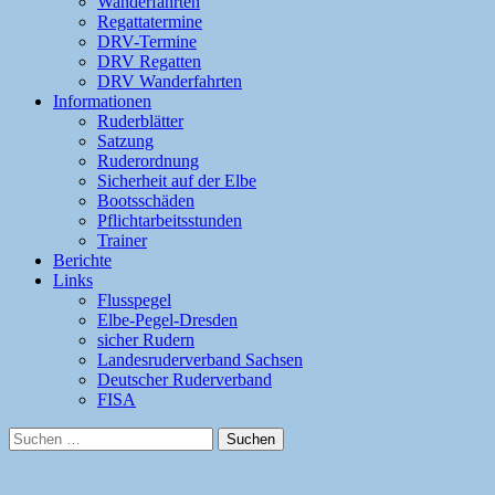
Wanderfahrten
Regattatermine
DRV-Termine
DRV Regatten
DRV Wanderfahrten
Informationen
Ruderblätter
Satzung
Ruderordnung
Sicherheit auf der Elbe
Bootsschäden
Pflichtarbeitsstunden
Trainer
Berichte
Links
Flusspegel
Elbe-Pegel-Dresden
sicher Rudern
Landesruderverband Sachsen
Deutscher Ruderverband
FISA
Suchen
nach: