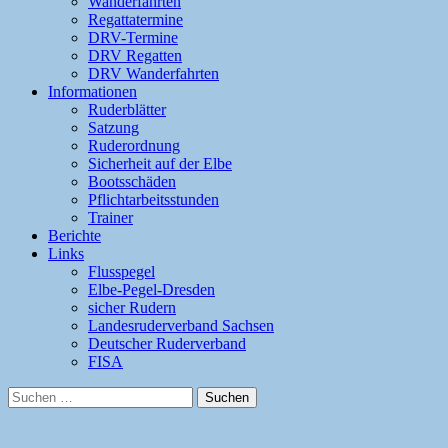
Wanderfahrten
Regattatermine
DRV-Termine
DRV Regatten
DRV Wanderfahrten
Informationen
Ruderblätter
Satzung
Ruderordnung
Sicherheit auf der Elbe
Bootsschäden
Pflichtarbeitsstunden
Trainer
Berichte
Links
Flusspegel
Elbe-Pegel-Dresden
sicher Rudern
Landesruderverband Sachsen
Deutscher Ruderverband
FISA
Suchen
nach: