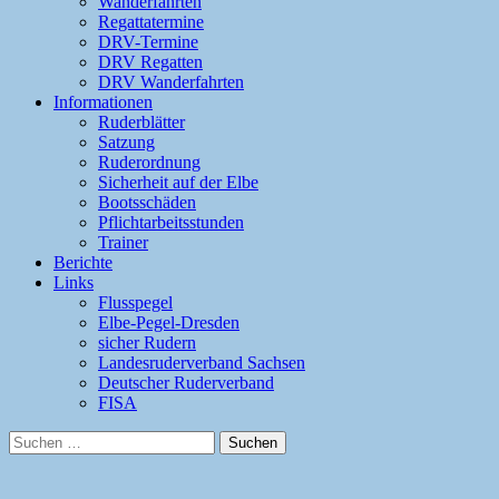
Wanderfahrten
Regattatermine
DRV-Termine
DRV Regatten
DRV Wanderfahrten
Informationen
Ruderblätter
Satzung
Ruderordnung
Sicherheit auf der Elbe
Bootsschäden
Pflichtarbeitsstunden
Trainer
Berichte
Links
Flusspegel
Elbe-Pegel-Dresden
sicher Rudern
Landesruderverband Sachsen
Deutscher Ruderverband
FISA
Suchen
nach: